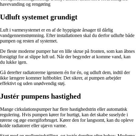
havevanding og rengøring
Udluft systemet grundigt
Luft i varmesystemet er en af de hyppigste årsager til dårlig
vandgennemstrømning. Efter installationen skal du derfor udlufte både
pumpen og resten af systemet.
De fleste moderne pumper har en lille skrue på fronten, som kan åbnes
forsigtigt for at slippe luft ud. Når der begynder at komme vand, kan
du lukke igen.
Gå derefter radiatorerne igennem én for én, og udluft dem, indtil der
ikke længere kommer luftbobler. Det sikrer, at pumpen arbejder
effektivt og uden unødvendig støj.
Justér pumpens hastighed
Mange cirkulationspumper har flere hastighedstrin eller automatisk
regulering. Hvis pumpen kører for hurtigt, kan det skabe suselyde i
rørene og øge energiforbruget. Kører den for langsomt, kan du opleve
kolde radiatorer eller ujævn varme.
Start med en mellemindstilling, og justér derefter efter behov. Moderne,