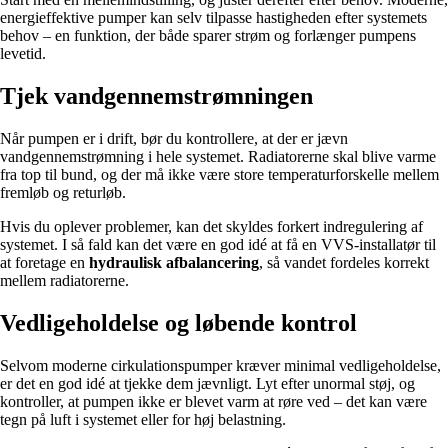
energieffektive pumper kan selv tilpasse hastigheden efter systemets
behov – en funktion, der både sparer strøm og forlænger pumpens
levetid.
Tjek vandgennemstrømningen
Når pumpen er i drift, bør du kontrollere, at der er jævn
vandgennemstrømning i hele systemet. Radiatorerne skal blive varme
fra top til bund, og der må ikke være store temperaturforskelle mellem
fremløb og returløb.
Hvis du oplever problemer, kan det skyldes forkert indregulering af
systemet. I så fald kan det være en god idé at få en VVS-installatør til
at foretage en
hydraulisk afbalancering
, så vandet fordeles korrekt
mellem radiatorerne.
Vedligeholdelse og løbende kontrol
Selvom moderne cirkulationspumper kræver minimal vedligeholdelse,
er det en god idé at tjekke dem jævnligt. Lyt efter unormal støj, og
kontroller, at pumpen ikke er blevet varm at røre ved – det kan være
tegn på luft i systemet eller for høj belastning.