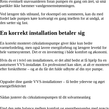
Rens eventuelt snavssamleren foran pumpen én gang om året, så små
partikler ikke hæmmer vandgennemstrømningen.
Ved længere tids stilstand, for eksempel om sommeren, kan du med
fordel lade pumpen køre kortvarigt en gang imellem for at undgå, at
den sætter sig fast.
En korrekt installation betaler sig
En korrekt monteret cirkulationspumpe giver ikke kun bedre
varmefordeling, men også lavere energiforbrug og længere levetid for
hele varmesystemet. Det er en investering i både komfort og økonomi.
Hvis du er i tvivl om installationen, er det altid bedst at få hjælp fra en
autoriseret VVS-installatør. En professionel kan sikre, at alt er monteret
efter forskrifterne – og at du får det fulde udbytte af din nye pumpe.
Opgrader dine gamle VVS-installationer – få bedre ydeevne og øget
energieffektivitet
Sådan justerer du cirkulationspumpen til dit solvarmeanlæg
Find den rette balance mellem komfort og energibesparelse med præcis