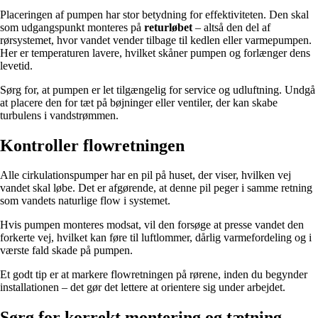
Placeringen af pumpen har stor betydning for effektiviteten. Den skal
som udgangspunkt monteres på
returløbet
– altså den del af
rørsystemet, hvor vandet vender tilbage til kedlen eller varmepumpen.
Her er temperaturen lavere, hvilket skåner pumpen og forlænger dens
levetid.
Sørg for, at pumpen er let tilgængelig for service og udluftning. Undgå
at placere den for tæt på bøjninger eller ventiler, der kan skabe
turbulens i vandstrømmen.
Kontroller flowretningen
Alle cirkulationspumper har en pil på huset, der viser, hvilken vej
vandet skal løbe. Det er afgørende, at denne pil peger i samme retning
som vandets naturlige flow i systemet.
Hvis pumpen monteres modsat, vil den forsøge at presse vandet den
forkerte vej, hvilket kan føre til luftlommer, dårlig varmefordeling og i
værste fald skade på pumpen.
Et godt tip er at markere flowretningen på rørene, inden du begynder
installationen – det gør det lettere at orientere sig under arbejdet.
Sørg for korrekt montering og tætning