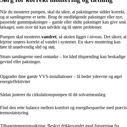
Når du monterer pumpen, skal du sikre, at pakningerne sidder korrekt,
og at samlingerne er tætte. Brug de medfølgende pakninger eller nye,
passende gummipakninger – gamle eller slidte pakninger kan give små
lækager, som over tid kan udvikle sig til større problemer.
Pumpen skal monteres
vandret
, så akslen ligger i niveau. Det sikrer, at
lejerne smøres korrekt af vandet i systemet. En skæv montering kan
føre til unødvendig slid og støj.
Stram samlingerne med omtanke – for hård tilspænding kan beskadige
gevind eller pakninger.
Opgrader dine gamle VVS-installationer – få bedre ydeevne og øget
energieffektivitet
Sådan justerer du cirkulationspumpen til dit solvarmeanlæg
Find den rette balance mellem komfort og energibesparelse med præcis
termostatstyring
Tilbagestrømningssikring: Beskyt drikkevandet mod forurening fra