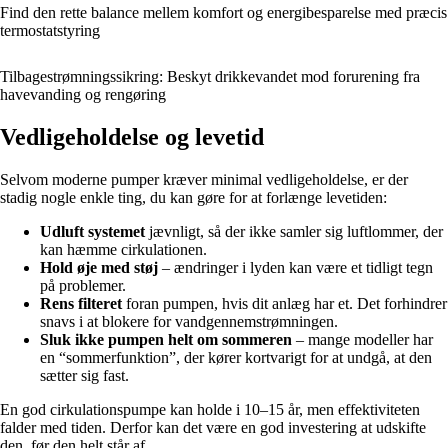
Find den rette balance mellem komfort og energibesparelse med præcis
termostatstyring
Tilbagestrømningssikring: Beskyt drikkevandet mod forurening fra
havevanding og rengøring
Vedligeholdelse og levetid
Selvom moderne pumper kræver minimal vedligeholdelse, er der
stadig nogle enkle ting, du kan gøre for at forlænge levetiden:
Udluft systemet
jævnligt, så der ikke samler sig luftlommer, der
kan hæmme cirkulationen.
Hold øje med støj
– ændringer i lyden kan være et tidligt tegn
på problemer.
Rens filteret
foran pumpen, hvis dit anlæg har et. Det forhindrer
snavs i at blokere for vandgennemstrømningen.
Sluk ikke pumpen helt om sommeren
– mange modeller har
en “sommerfunktion”, der kører kortvarigt for at undgå, at den
sætter sig fast.
En god cirkulationspumpe kan holde i 10–15 år, men effektiviteten
falder med tiden. Derfor kan det være en god investering at udskifte
den, før den helt står af.