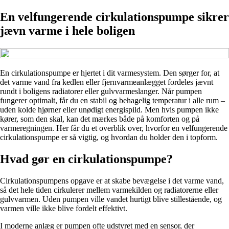
En velfungerende cirkulationspumpe sikrer
jævn varme i hele boligen
En cirkulationspumpe er hjertet i dit varmesystem. Den sørger for, at
det varme vand fra kedlen eller fjernvarmeanlægget fordeles jævnt
rundt i boligens radiatorer eller gulvvarmeslanger. Når pumpen
fungerer optimalt, får du en stabil og behagelig temperatur i alle rum –
uden kolde hjørner eller unødigt energispild. Men hvis pumpen ikke
kører, som den skal, kan det mærkes både på komforten og på
varmeregningen. Her får du et overblik over, hvorfor en velfungerende
cirkulationspumpe er så vigtig, og hvordan du holder den i topform.
Hvad gør en cirkulationspumpe?
Cirkulationspumpens opgave er at skabe bevægelse i det varme vand,
så det hele tiden cirkulerer mellem varmekilden og radiatorerne eller
gulvvarmen. Uden pumpen ville vandet hurtigt blive stillestående, og
varmen ville ikke blive fordelt effektivt.
I moderne anlæg er pumpen ofte udstyret med en sensor, der