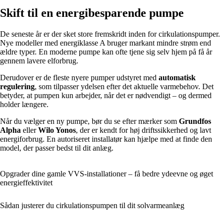
Skift til en energibesparende pumpe
De seneste år er der sket store fremskridt inden for cirkulationspumper.
Nye modeller med energiklasse A bruger markant mindre strøm end
ældre typer. En moderne pumpe kan ofte tjene sig selv hjem på få år
gennem lavere elforbrug.
Derudover er de fleste nyere pumper udstyret med
automatisk
regulering
, som tilpasser ydelsen efter det aktuelle varmebehov. Det
betyder, at pumpen kun arbejder, når det er nødvendigt – og dermed
holder længere.
Når du vælger en ny pumpe, bør du se efter mærker som
Grundfos
Alpha
eller
Wilo Yonos
, der er kendt for høj driftssikkerhed og lavt
energiforbrug. En autoriseret installatør kan hjælpe med at finde den
model, der passer bedst til dit anlæg.
Opgrader dine gamle VVS-installationer – få bedre ydeevne og øget
energieffektivitet
Sådan justerer du cirkulationspumpen til dit solvarmeanlæg