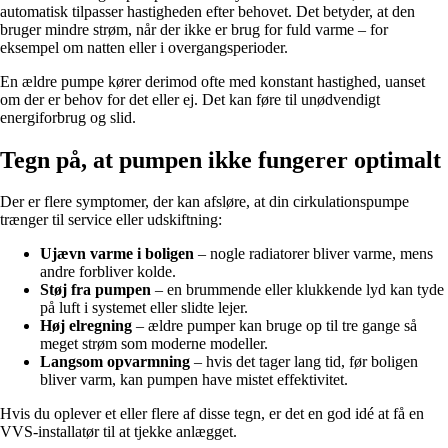
automatisk tilpasser hastigheden efter behovet. Det betyder, at den
bruger mindre strøm, når der ikke er brug for fuld varme – for
eksempel om natten eller i overgangsperioder.
En ældre pumpe kører derimod ofte med konstant hastighed, uanset
om der er behov for det eller ej. Det kan føre til unødvendigt
energiforbrug og slid.
Tegn på, at pumpen ikke fungerer optimalt
Der er flere symptomer, der kan afsløre, at din cirkulationspumpe
trænger til service eller udskiftning:
Ujævn varme i boligen
– nogle radiatorer bliver varme, mens
andre forbliver kolde.
Støj fra pumpen
– en brummende eller klukkende lyd kan tyde
på luft i systemet eller slidte lejer.
Høj elregning
– ældre pumper kan bruge op til tre gange så
meget strøm som moderne modeller.
Langsom opvarmning
– hvis det tager lang tid, før boligen
bliver varm, kan pumpen have mistet effektivitet.
Hvis du oplever et eller flere af disse tegn, er det en god idé at få en
VVS-installatør til at tjekke anlægget.