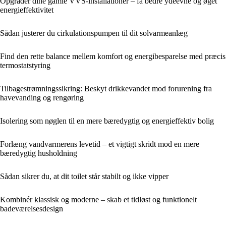
Opgrader dine gamle VVS-installationer – få bedre ydeevne og øget
energieffektivitet
Sådan justerer du cirkulationspumpen til dit solvarmeanlæg
Find den rette balance mellem komfort og energibesparelse med præcis
termostatstyring
Tilbagestrømningssikring: Beskyt drikkevandet mod forurening fra
havevanding og rengøring
Isolering som nøglen til en mere bæredygtig og energieffektiv bolig
Forlæng vandvarmerens levetid – et vigtigt skridt mod en mere
bæredygtig husholdning
Sådan sikrer du, at dit toilet står stabilt og ikke vipper
Kombinér klassisk og moderne – skab et tidløst og funktionelt
badeværelsesdesign